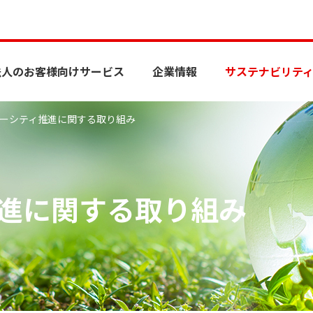
へ
法人のお客様向けサービス
企業情報
サステナビリテ
生
リティ
事業承継・M&A
各種方針
singについて
メリット
主な取扱物件
取引時確認について
電子公告
ット・ステーション
題）
ーシティ推進に関する取り組み
へ
ピタルのホームページへリンクします）
手続きについて
生
リティ
事業承継・M&A
各種方針
singについて
メリット
主な取扱物件
取引時確認について
電子公告
進に関する取り組み
ット・ステーション
題）
ピタルのホームページへリンクします）
手続きについて