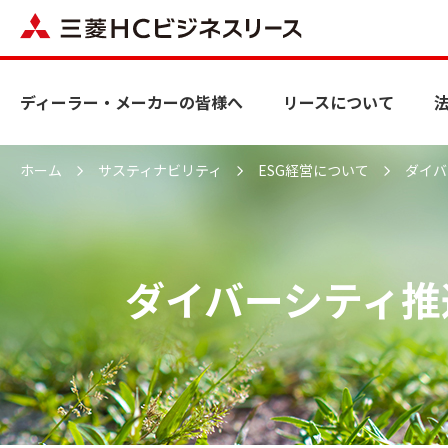
ディーラー・メーカーの皆様
リースについて
法人のお客様向けサービス
企業情報
サステナビリティ
三菱ＨＣビジネスリースの特徴
リースとは
ごあいさつ
ディーラー・メーカーの皆様へ
リースについて
フードロス削減BOX「ZERO」
サステナビリティへの
福利厚
マテリア
ベンダーリースの仕組み
リース会計・税務
企業概要
WebLea
ご利用の
営業拠点
取り組み
ベネフィ
（重要課
ホーム
サスティナビリティ
ESG経営について
ダイバ
ディーラー・メーカーの皆様
リースについて
法人のお客様向けサービス
企業情報
サステナビリティ
健康経営支援
（※三菱HCキャピタルのホームページへリンクします）
（※三菱HCキャ
各種費用について
沿革
各種変更
Wemex ストレスチェック
ESG経営について
三菱ＨＣビジネスリースの特徴
リースとは
ごあいさつ
役員
フードロス削減BOX「ZERO」
サステナビリティへの
福利厚
マテリア
ベンダーリースの仕組み
リース会計・税務
企業概要
WebLea
ご利用の
営業拠点
ダイバーシティ推
取り組み
ベネフィ
（重要課
健康経営支援
（※三菱HCキャピタルのホームページへリンクします）
（※三菱HCキャ
各種費用について
沿革
各種変更
Wemex ストレスチェック
ESG経営について
役員